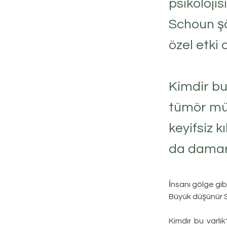
psikoloj
Schoun şö
özel etki a
Kimdir bu
tümör mü?
keyifsiz 
da damarl
İnsanı gölge gi
Büyük düşünür Sc
Kimdir bu varlı