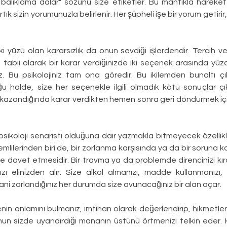
balıklama dalar" sözünü size etiketler. Bu mantıkla hareket
artık sizin yorumunuzla belirlenir. Her şüpheli işe bir yorum getirir,
ki yüzü olan kararsızlık da onun sevdiği işlerdendir. Tercih v
 tabii olarak bir karar verdiğinizde iki seçenek arasında yüzde 
ız. Bu psikolojiniz tam ona göredir. Bu ikilemden bunaltı çık
uğu halde, size her seçenekle ilgili olmadık kötü sonuçlar çık
ık kazandığında karar verdikten hemen sonra geri döndürmek içi
 psikoloji senaristi olduğuna dair yazmakla bitmeyecek özellikler
lilerinden biri de, bir zorlanma karşısında ya da bir soruna ka
ye davet etmesidir. Bir travma ya da problemde direncinizi kı
ı elinizden alır. Size alkol almanızı, madde kullanmanızı, 
Yani zorlandığınız her durumda size avunacağınız bir alan açar.
enin anlamını bulmanız, imtihan olarak değerlendirip, hikmetle
nun sizde uyandırdığı mananın üstünü örtmenizi telkin eder. K