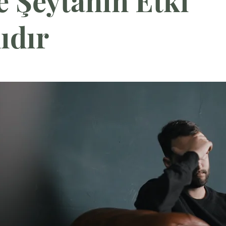
e Şeytanın Etki
ıdır