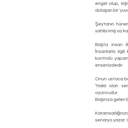
engel olup, kiş
dolaşan bir 'yu
Şeytanın hünerl
sahibi imiş siz ka
Başta insan ili
İnsanlarla ilgil
kontrolü yapamaz
ensenizdedir.
Onun ustaca baş
"Haklı olan se
oyuncudur.
Başınıza gelen b
Karamsarlığınız
senaryo yazar. G