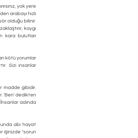
ırsınız, yok yere 
en arabayı hızlı 
r olduğu bilinir. 
klaştırır, kaygı 
kara bulutları 
an kötü yorumlar 
. Sizi insanlar 
r madde gibidir. 
 'Ben' dedikten 
İnsanlar aslında 
sunda abı hayat 
 işinizde "sorun 