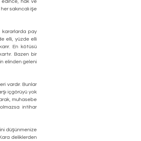
 edince, hak ve 
 her sakıncalı işe 
e kararlarda pay 
elli, yüzde elli 
arır. En kötüsü 
artır. Bazen bir 
n elinden geleni 
i vardır. Bunlar 
rşı içgörüyü yok 
rarak, muhasebe 
olmazsa intihar 
rini düşünmenize 
ara deliklerden 