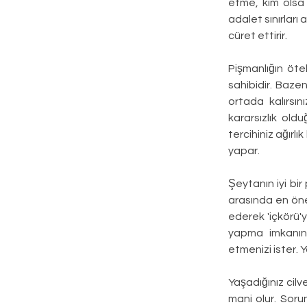
etme, kim olsa 
adalet sınırları 
cüret ettirir.
Pişmanlığın öte
sahibidir. Bazen
ortada kalırsın
kararsızlık old
tercihiniz ağırl
yapar.
Şeytanın iyi bir
arasında en önem
ederek 'içkörü'
yapma imkanınız
etmenizi ister. 
Yaşadığınız cilv
mani olur. Soru