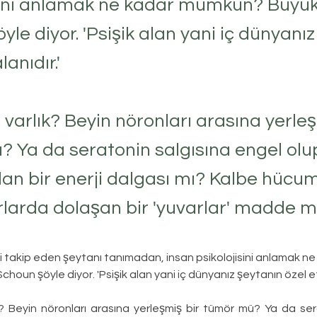
isini anlamak ne kadar mümkün? Büyü
yle diyor. 'Psişik alan yani iç dünyanı
lanıdır.'
 varlık? Beyin nöronları arasına yerleş
 Ya da seratonin salgısına engel olup,
kılan bir enerji dalgası mı? Kalbe hüc
arda dolaşan bir 'yuvarlar' madde m
bi takip eden şeytanı tanımadan, insan psikolojisini anlamak 
houn şöyle diyor. 'Psişik alan yani iç dünyanız şeytanın özel etk
k? Beyin nöronları arasına yerleşmiş bir tümör mü? Ya da sera