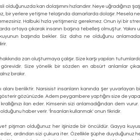
li olduğunuzda kan dolaşımını hızlandırır. Neye uğradığınızı şaşır
z, bir yerlere yetişme telaşında damarlarda dolaşır. Mesela ned
lemezsiniz. Halbuki hızla yetişmeniz gerekmez. Onun iyi bir stresö
da ortaya çıkarak insanın başına tebelleş olmuştur. Yakını uza
 kuyunun başında bekler. Siz daha ne olduğunu anlamadan 
rir.
 hakkında zan oluşturmaya çalışır. Size karşı yapılan tutumlard
örevidir. Size yönelik bir sözden en absürt anlamlar çıkartır
nız bırakır.
 alanı benliktir. Narsisist insanların kanında şer yuvarlayan bi
 gösterir gözünüzde. Adem peygambere yaptığını size de yapar.
rallığınızı ilan eder. Kimsenin sizi anlamadığından dem vurur. 
z olduğunu haber verir. 'İnsanları kullanmak' onun fikridir.
vet pişman olduğunuz her işinizde bir öncüldür. Gayya kuyu
eder, ardından sizi çukura iter. Özellikle şüphe duyduğunuz her