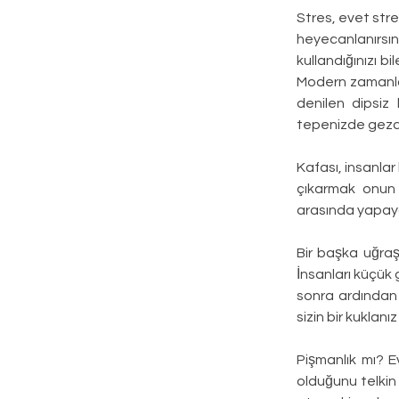
Stres, evet stres
heyecanlanırsını
kullandığınızı bi
Modern zamanlar
denilen dipsiz
tepenizde gezdi
Kafası, insanlar
çıkarmak onun g
arasında yapayal
Bir başka uğraşı
İnsanları küçük
sonra ardından k
sizin bir kuklanı
Pişmanlık mı? E
olduğunu telkin 