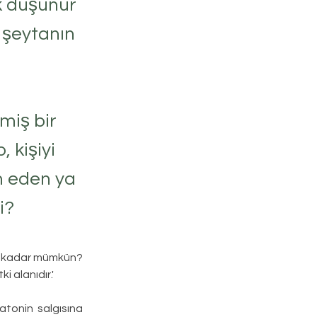
k düşünür
z şeytanın
miş bir
 kişiyi
um eden ya
i?
ne kadar mümkün? 
i alanıdır.'
tonin salgısına 