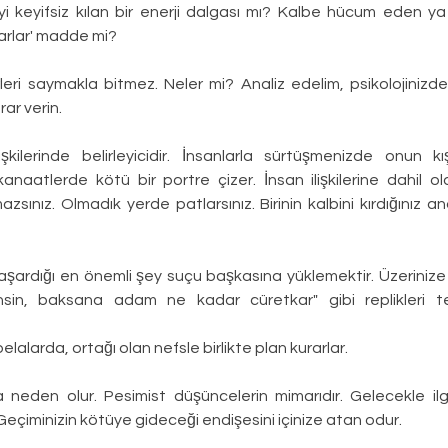
iyi keyifsiz kılan bir enerji dalgası mı? Kalbe hücum eden y
varlar' madde mi?
eri saymakla bitmez. Neler mi? Analiz edelim, psikolojinizd
rar verin.
şkilerinde belirleyicidir. İnsanlarla sürtüşmenizde onun kışk
i kanaatlerde kötü bir portre çizer. İnsan ilişkilerine dahil o
sınız. Olmadık yerde patlarsınız. Birinin kalbini kırdığınız a
ardığı en önemli şey suçu başkasına yüklemektir. Üzerinize
nsin, baksana adam ne kadar cüretkar" gibi replikleri te
elalarda, ortağı olan nefsle birlikte plan kurarlar.
a neden olur. Pesimist düşüncelerin mimarıdır. Gelecekle ilgil
eçiminizin kötüye gideceği endişesini içinize atan odur.