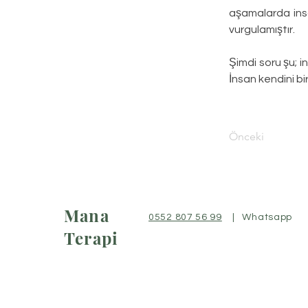
aşamalarda insan
vurgulamıştır.
Şimdi soru şu; i
İnsan kendini bi
Önceki
Mana
0552 807 56 99
| Whatsapp
Terapi