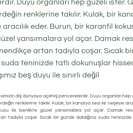
rdir. Duyu organları hep güzeli ister. 
değin renklerine takılır. Kulak, bir kan
 aracılık eder. Burun, bir karanfil kokus
güzel yansımalara yol açar. Damak res
iğnendikçe artan tadıyla coşar. Sıcak b
 suda teninizde tatlı dokunuşlar hissed
mız beş duyu ile sınırlı değil
imizin dış dünyaya açılmış pencerelerdir. Duyu organları hep gü
değin renklerine takılır. Kulak, bir kanarya sesi ile neşeye arac
kusu ile benlikte güzel yansımalara yol açar. Damak resept
an tadıyla coşar. Sıcak bir günde daldığınız suda teninizde t