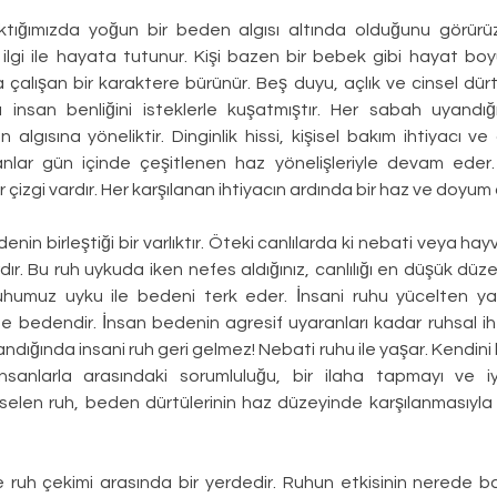
tığımızda yoğun bir beden algısı altında olduğunu görürüz.
ilgi ile hayata tutunur. Kişi bazen bir bebek gibi hayat boyu
a çalışan bir karaktere bürünür. Beş duyu, açlık ve cinsel dür
rı insan benliğini isteklerle kuşatmıştır. Her sabah uyandığı
 algısına yöneliktir. Dinginlik hissi, kişisel bakım ihtiyacı ve 
nlar gün içinde çeşitlenen haz yönelişleriyle devam eder. 
r çizgi vardır. Her karşılanan ihtiyacın ardında bir haz ve doyum 
enin birleştiği bir varlıktır. Öteki canlılarda ki nebati veya ha
dır. Bu ruh uykuda iken nefes aldığınız, canlılığı en düşük düzey
humuz uyku ile bedeni terk eder. İnsani ruhu yücelten ya d
de bedendir. İnsan bedenin agresif uyaranları kadar ruhsal iht
dığında insani ruh geri gelmez! Nebati ruhu ile yaşar. Kendini 
insanlarla arasındaki sorumluluğu, bir ilaha tapmayı ve iy
elen ruh, beden dürtülerinin haz düzeyinde karşılanmasıyla
ruh çekimi arasında bir yerdedir. Ruhun etkisinin nerede ba