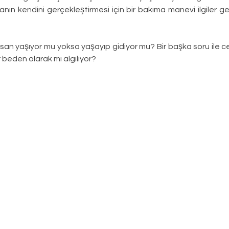
ın kendini gerçekleştirmesi için bir bakıma manevi ilgiler gel
nsan yaşıyor mu yoksa yaşayıp gidiyor mu? Bir başka soru ile cev
r beden olarak mı algılıyor?