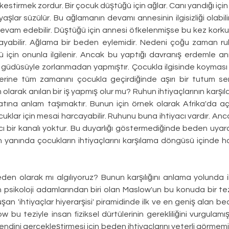
kestirmek zordur. Bir çocuk düştüğü için ağlar. Canı yandığı için 
yaşlar süzülür. Bu ağlamanın devamı annesinin ilgisizliği olabilir
evam edebilir. Düştüğü için annesi öfkelenmişse bu kez korku
ayabilir. Ağlama bir beden eylemidir. Nedeni çoğu zaman ruhs
için onunla ilgilenir. Ancak bu yaptığı davranış erdemle anı
k güdüsüyle zorlanmadan yapmıştır. Çocukla ilgisinde koyması g
erine tüm zamanını çocukla geçirdiğinde aşırı bir tutum serg
arak anılan bir iş yapmış olur mu? Ruhun ihtiyaçlarının karşıl
tına anlam taşımaktır. Bunun için örnek olarak Afrika'da aç
klar için mesai harcayabilir. Ruhunu buna ihtiyacı vardır. Anca
ı bir kanalı yoktur. Bu duyarlığı göstermediğinde beden uyara
n yanında çocukların ihtiyaçlarını karşılama döngüsü içinde h
eden olarak mı algılıyoruz? Bunun karşılığını anlama yolunda i
psikoloji adamlarından biri olan Maslow'un bu konuda bir tez
an 'ihtiyaçlar hiyerarşisi' piramidinde ilk ve en geniş alan bed
low bu teziyle insan fiziksel dürtülerinin gerekliliğini vurgulam
endini gerçekleştirmesi için beden ihtiyaçlarını yeterli görmemişt