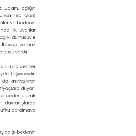
 Bakım, açlığın 
nca hep 'alan', 
tüler ve bedenin 
nda ilk uyarılar 
açlık dürtüsüyle 
İhtiyaç ve haz 
arzusu vardır.
yvani ruha benzer 
de taşıyıcısıdır. 
a kısırlaştıran 
iyaçlara duyarlı 
bir beden olarak 
i davranışlarda 
 ufku daralmaya 
şladığı bedenin 