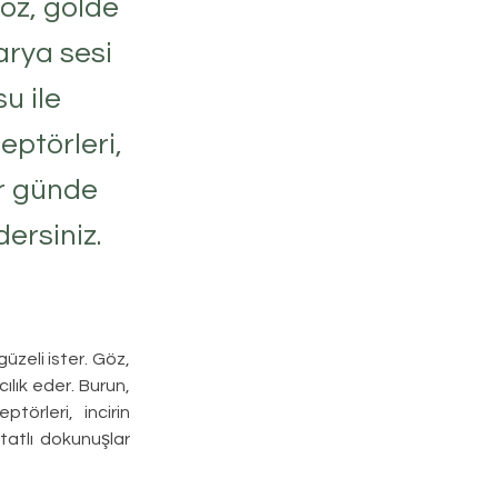
Göz, gölde
arya sesi
u ile
eptörleri,
ir günde
ersiniz.
zeli ister. Göz, 
ılık eder. Burun, 
örleri, incirin 
atlı dokunuşlar 