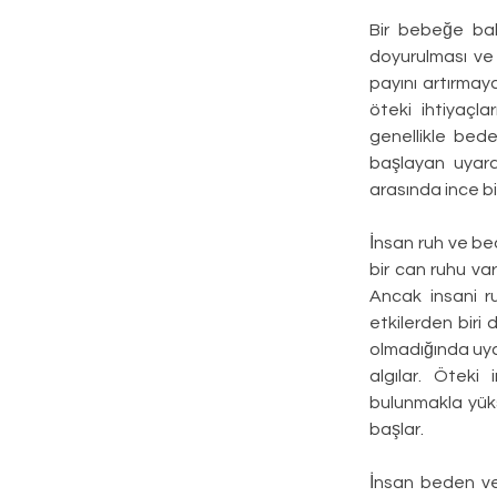
Bir bebeğe bak
doyurulması ve 
payını artırmay
öteki ihtiyaçla
genellikle beden
başlayan uyara
arasında ince bi
İnsan ruh ve bed
bir can ruhu var
Ancak insani ru
etkilerden biri 
olmadığında uyan
algılar. Öteki 
bulunmakla yüks
başlar.
İnsan beden ve 