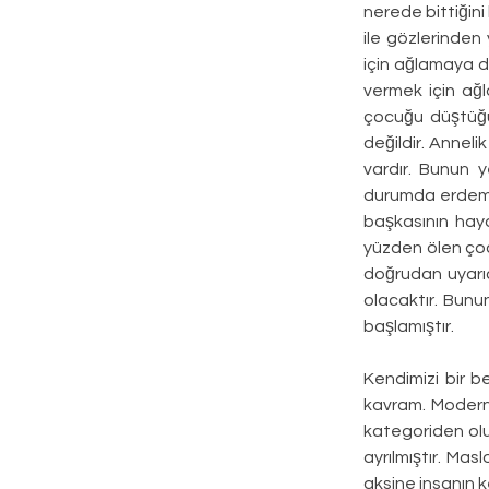
nerede bittiğini 
ile gözlerinden 
için ağlamaya d
vermek için ağl
çocuğu düştüğü 
değildir. Anneli
vardır. Bunun y
durumda erdem ol
başkasının haya
yüzden ölen çocu
doğrudan uyarıc
olacaktır. Bunu
başlamıştır.
Kendimizi bir b
kavram. Modern 
kategoriden oluş
ayrılmıştır. Mas
aksine insanın k