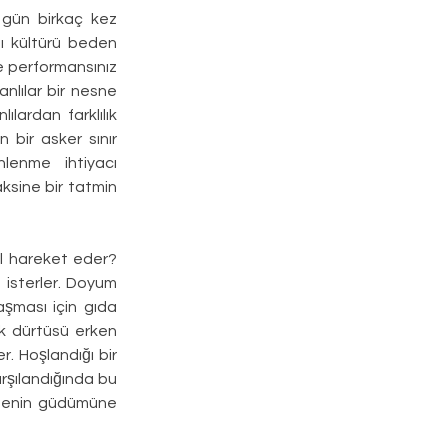
 gün birkaç kez 
tı kültürü beden 
e performansınız 
lılar bir nesne 
lardan farklılık 
 bir asker sınır 
enme ihtiyacı 
ksine bir tatmin 
ıl hareket eder? 
 isterler. Doyum 
şması için gıda 
k dürtüsü erken 
 Hoşlandığı bir 
rşılandığında bu 
edenin güdümüne 