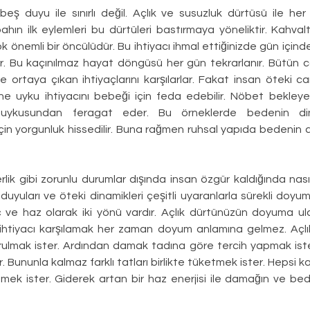
eş duyu ile sınırlı değil. Açlık ve susuzluk dürtüsü ile her
abahın ilk eylemleri bu dürtüleri bastırmaya yöneliktir. Kahval
k önemli bir öncülüdür. Bu ihtiyacı ihmal ettiğinizde gün içind
 Bu kaçınılmaz hayat döngüsü her gün tekrarlanır. Bütün can
e ortaya çıkan ihtiyaçlarını karşılarlar. Fakat insan öteki canlı
nne uyku ihtiyacını bebeği için feda edebilir. Nöbet bekleyen
n uykusundan feragat eder. Bu örneklerde bedenin dinl
için yorgunluk hissedilir. Buna rağmen ruhsal yapıda bedenin a
rlik gibi zorunlu durumlar dışında insan özgür kaldığında nas
 duyuları ve öteki dinamikleri çeşitli uyaranlarla sürekli doyum
aç ve haz olarak iki yönü vardır. Açlık dürtünüzün doyuma ula
u ihtiyacı karşılamak her zaman doyum anlamına gelmez. Açlı
mak ister. Ardından damak tadına göre tercih yapmak ister.
. Bununla kalmaz farklı tatları birlikte tüketmek ister. Hepsi ka
mek ister. Giderek artan bir haz enerjisi ile damağın ve b