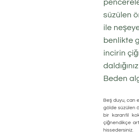
pencerele
süzülen ör
ile neşeye
benlikte 
incirin ç
daldığınız
Beden algı
Beş duyu, can ev
gölde süzülen ör
bir karanfil ko
çiğnendikçe art
hissedersiniz.