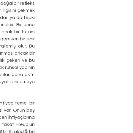
doğal bir refleks 
. İlgisini çekmek 
dan ya da tepki 
aldır. Bir anne 
lacak bir tutum 
ereken bir sınır 
ilemiş olur. Bu 
anması ancak bir 
lık çeken ve bu 
k ruhsal yapının 
nları daha aktif 
ayat sınırlamaya 
htiyaç temel bir 
i var. Onun beş 
en ihtiyaçlarına 
ış fakat Freud'un 
ir. Sıraladığı bu 