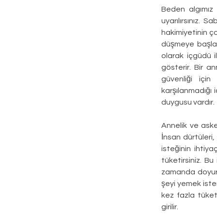
Beden algımız b
uyarılırsınız. S
hakimiyetinin ço
düşmeye başlar.
olarak içgüdü il
gösterir. Bir a
güvenliği içi
karşılanmadığı 
duygusu vardır.
Annelik ve aske
İnsan dürtüleri,
isteğinin ihtiy
tüketirsiniz. B
zamanda doyurul
şeyi yemek ister
kez fazla tüket
girilir.