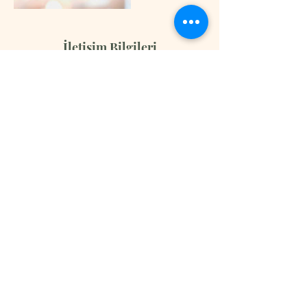
İletişim Bilgileri
Karagümrük, Mana Terapi, Sulukule Toki
Konutları, Küçük Çeşme Sokak, Fatih/
İstanbul, Türkiye
Mana Terapi
0552 807 56 99
| Whatsapp
© 2024, Mana Terapi.