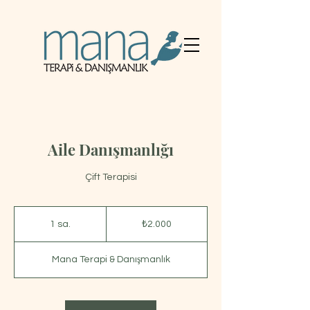
Aile Danışmanlığı
Çift Terapisi
₺2.000
Türk
1 sa.
1
₺2.000
lirası
s
a
Mana Terapi & Danışmanlık